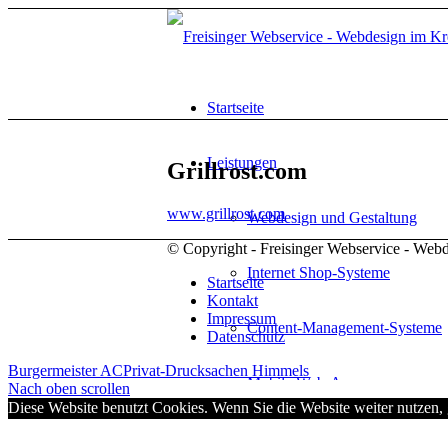
Startseite
Leistungen
Grillrost.com
www.grillrost.com
Webdesign und Gestaltung
© Copyright - Freisinger Webservice - Web
Internet Shop-Systeme
Startseite
Kontakt
Impressum
Content-Management-Systeme
Datenschutz
Burgermeister AC
Privat-Drucksachen Himmels
Mobile Web-Apps
Nach oben scrollen
Diese Website benutzt Cookies. Wenn Sie die Website weiter nutzen,
Referenzen