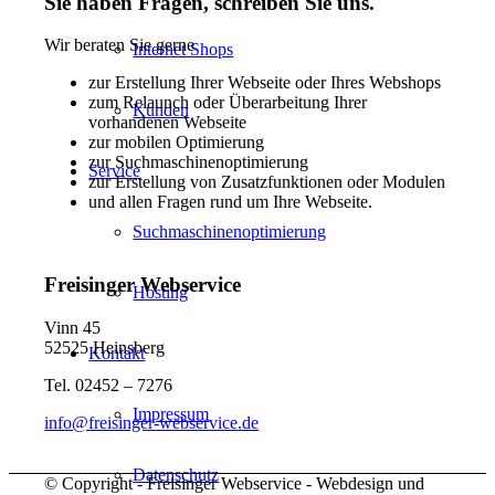
Sie haben Fragen, schreiben Sie uns.
Wir beraten Sie gerne
Internet Shops
zur Erstellung Ihrer Webseite oder Ihres Webshops
zum Relaunch oder Überarbeitung Ihrer
Kunden
vorhandenen Webseite
zur mobilen Optimierung
zur Suchmaschinenoptimierung
Service
zur Erstellung von Zusatzfunktionen oder Modulen
und allen Fragen rund um Ihre Webseite.
Suchmaschinenoptimierung
Freisinger Webservice
Hosting
Vinn 45
52525 Heinsberg
Kontakt
Tel. 02452 – 7276
Impressum
info@freisinger-webservice.de
Datenschutz
© Copyright - Freisinger Webservice - Webdesign und